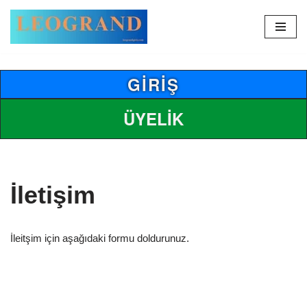
İçeriğe
geç
GİRİŞ
ÜYELİK
İletişim
İleitşim için aşağıdaki formu doldurunuz.